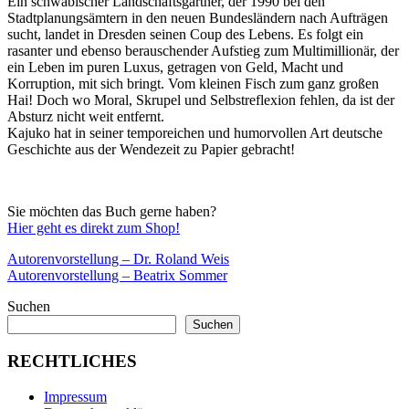
Ein schwäbischer Landschaftsgärtner, der 1990 bei den
Stadtplanungsämtern in den neuen Bundesländern nach Aufträgen
sucht, landet in Dresden seinen Coup des Lebens. Es folgt ein
rasanter und ebenso berauschender Aufstieg zum Multimillionär, der
ein Leben im puren Luxus, getragen von Geld, Macht und
Korruption, mit sich bringt. Vom kleinen Fisch zum ganz großen
Hai! Doch wo Moral, Skrupel und Selbstreflexion fehlen, da ist der
Absturz nicht weit entfernt.
Kajuko hat in seiner temporeichen und humorvollen Art deutsche
Geschichte aus der Wendezeit zu Papier gebracht!
Sie möchten das Buch gerne haben?
Hier geht es direkt zum Shop!
Beitragsnavigation
Vorheriger
Buch
Autorenvorstellung – Dr. Roland Weis
Dresden
Roman
Terry
Beitrag:
Nächster
Kajuko
Autorenvorstellung – Beatrix Sommer
Wild
Beitrag:
Wild
Suchen
Ost
Suchen
RECHTLICHES
Impressum