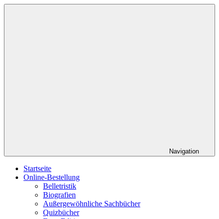
Zum
Roed
Ihr
Inhalt
Verlag
Buchverlag
springen
Navigation
Startseite
Online-Bestellung
Belletristik
Biografien
Außergewöhnliche Sachbücher
Quizbücher