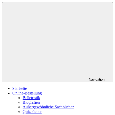
Zum
Roed
Ihr
Inhalt
Verlag
Buchverlag
springen
Navigation
Startseite
Online-Bestellung
Belletristik
Biografien
Außergewöhnliche Sachbücher
Quizbücher