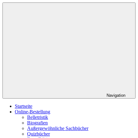
Zum
Roed
Ihr
Inhalt
Verlag
Buchverlag
springen
Navigation
Startseite
Online-Bestellung
Belletristik
Biografien
Außergewöhnliche Sachbücher
Quizbücher