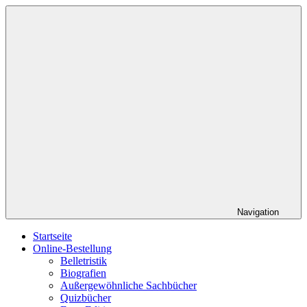
Zum
Roed
Ihr
Inhalt
Verlag
Buchverlag
springen
Navigation
Startseite
Online-Bestellung
Belletristik
Biografien
Außergewöhnliche Sachbücher
Quizbücher