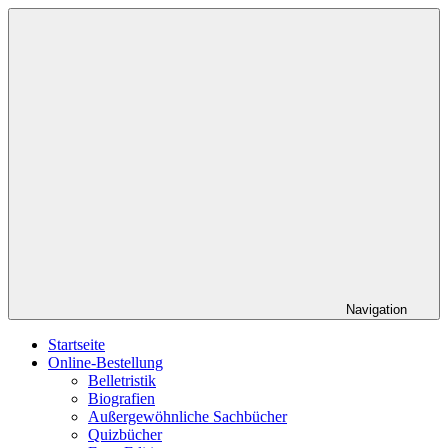
Zum
Roed
Ihr
Inhalt
Verlag
Buchverlag
springen
Navigation
Startseite
Online-Bestellung
Belletristik
Biografien
Außergewöhnliche Sachbücher
Quizbücher